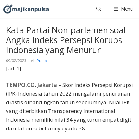
Langsung
Menu
ke
isi
Kata Partai Non-parlemen soal
Angka Indeks Persepsi Korupsi
Indonesia yang Menurun
09/02/2023
oleh
Pulsa
[ad_1]
TEMPO.CO
,
Jakarta
– Skor Indeks Persepsi Korupsi
(IPK) Indonesia tahun 2022 mengalami penurunan
drastis dibandingkan tahun sebelumnya. Nilai IPK
yang diterbitkan Transparency International
Indonesia memiliki nilai 34 yang turun empat digit
dari tahun sebelumnya yaitu 38.