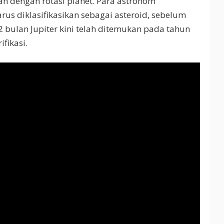
ah dengan rotasi planet. Para astronom
s diklasifikasikan sebagai asteroid, sebelum
 12 bulan Jupiter kini telah ditemukan pada tahun
ifikasi.