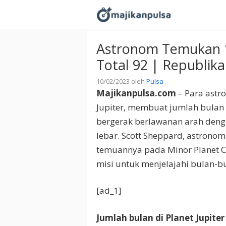
Langsung
ke
isi
Astronom Temukan 12
Total 92 | Republika
10/02/2023
oleh
Pulsa
Majikanpulsa.com
– Para astr
Jupiter, membuat jumlah bulan 
bergerak berlawanan arah denga
lebar. Scott Sheppard, astronom 
temuannya pada Minor Planet C
misi untuk menjelajahi bulan-bu
[ad_1]
Jumlah bulan di Planet Jupit