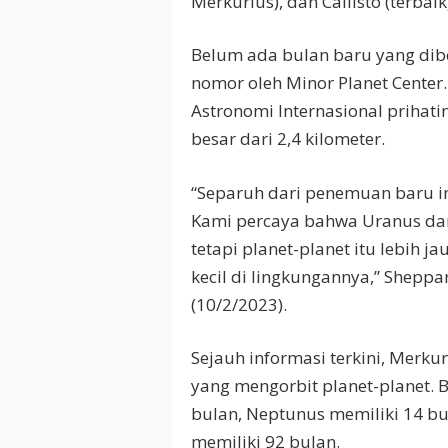
Merkurius), dan Callisto (terbaik
Belum ada bulan baru yang diber
nomor oleh Minor Planet Cente
Astronomi Internasional prihat
besar dari 2,4 kilometer.
“Separuh dari penemuan baru in
Kami percaya bahwa Uranus dan
tetapi planet-planet itu lebih j
kecil di lingkungannya,” Sheppa
(10/2/2023).
Sejauh informasi terkini, Merku
yang mengorbit planet-planet. 
bulan, Neptunus memiliki 14 bul
memiliki 92 bulan.