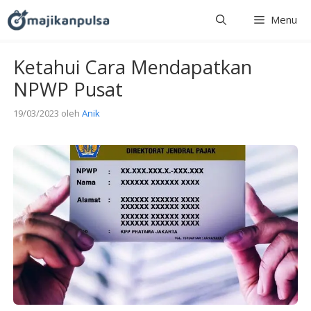
Langsung
Menu
ke
isi
Ketahui Cara Mendapatkan
NPWP Pusat
19/03/2023
oleh
Anik