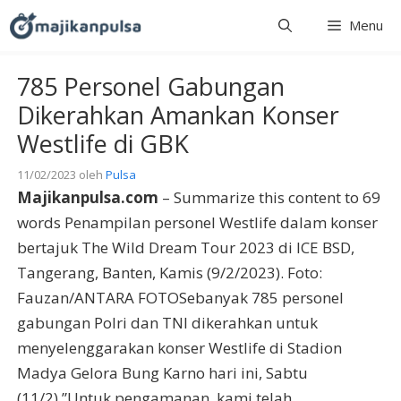
Langsung
Menu
ke
isi
785 Personel Gabungan
Dikerahkan Amankan Konser
Westlife di GBK
11/02/2023
oleh
Pulsa
Majikanpulsa.com
– Summarize this content to 69
words Penampilan personel Westlife dalam konser
bertajuk The Wild Dream Tour 2023 di ICE BSD,
Tangerang, Banten, Kamis (9/2/2023). Foto:
Fauzan/ANTARA FOTOSebanyak 785 personel
gabungan Polri dan TNI dikerahkan untuk
menyelenggarakan konser Westlife di Stadion
Madya Gelora Bung Karno hari ini, Sabtu
(11/2).”Untuk pengamanan, kami telah