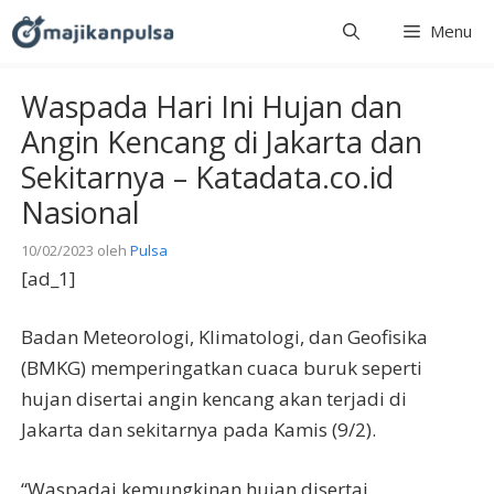
Langsung
Menu
ke
isi
Waspada Hari Ini Hujan dan
Angin Kencang di Jakarta dan
Sekitarnya – Katadata.co.id
Nasional
10/02/2023
oleh
Pulsa
[ad_1]
Badan Meteorologi, Klimatologi, dan Geofisika
(BMKG) memperingatkan cuaca buruk seperti
hujan disertai angin kencang akan terjadi di
Jakarta dan sekitarnya pada Kamis (9/2).
“Waspadai kemungkinan hujan disertai