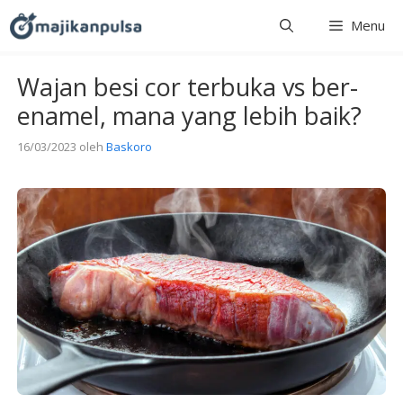
Langsung
Menu
ke
isi
Wajan besi cor terbuka vs ber-
enamel, mana yang lebih baik?
16/03/2023
oleh
Baskoro