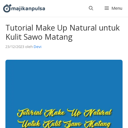
Langsung
Menu
ke
isi
Tutorial Make Up Natural untuk
Kulit Sawo Matang
23/12/2023
oleh
Devi