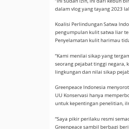
“Ini sudah izin, ini dari kebun 
dalam vlog yang tayang 2023 la
Koalisi Perlindungan Satwa Ind
pengumpulan kulit satwa liar t
Penyelamatan kulit harimau tid
“Kami menilai sikap yang tergam
seorang pejabat tinggi negara, k
lingkungan dan nilai sikap peja
Greenpeace Indonesia menyoroti 
UU Konservasi hanya memperbol
untuk kepentingan penelitian, 
“Saya pikir perilaku resmi sema
Greenpeace sambil berbagi beri