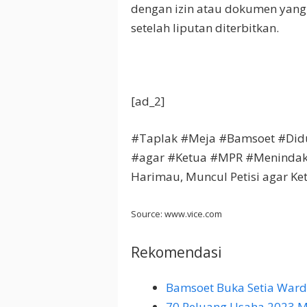
dengan izin atau dokumen yang
setelah liputan diterbitkan.
[ad_2]
#Taplak #Meja #Bamsoet #Didu
#agar #Ketua #MPR #Menindakla
Harimau, Muncul Petisi agar K
Source: www.vice.com
Rekomendasi
Bamsoet Buka Setia War
70 Peluang Usaha 2023 M