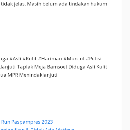
 tidak jelas. Masih belum ada tindakan hukum
ga #Asli #Kulit #Harimau #Muncul #Petisi
njuti Taplak Meja Bamsoet Diduga Asli Kulit
etua MPR Menindaklanjuti
d Run Paspampres 2023
enjanjikan & Tidak Ada Matinya