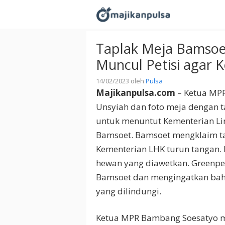
Langsung
ke
isi
Taplak Meja Bamsoet
Muncul Petisi agar 
14/02/2023
oleh
Pulsa
Majikanpulsa.com
– Ketua MPR
Unsyiah dan foto meja dengan ta
untuk menuntut Kementerian L
Bamsoet. Bamsoet mengklaim tap
Kementerian LHK turun tangan. 
hewan yang diawetkan. Greenpea
Bamsoet dan mengingatkan bah
yang dilindungi.
Ketua MPR Bambang Soesatyo me