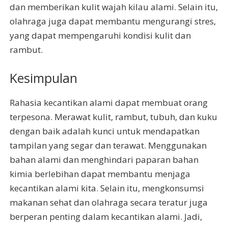
dan memberikan kulit wajah kilau alami. Selain itu,
olahraga juga dapat membantu mengurangi stres,
yang dapat mempengaruhi kondisi kulit dan
rambut.
Kesimpulan
Rahasia kecantikan alami dapat membuat orang
terpesona. Merawat kulit, rambut, tubuh, dan kuku
dengan baik adalah kunci untuk mendapatkan
tampilan yang segar dan terawat. Menggunakan
bahan alami dan menghindari paparan bahan
kimia berlebihan dapat membantu menjaga
kecantikan alami kita. Selain itu, mengkonsumsi
makanan sehat dan olahraga secara teratur juga
berperan penting dalam kecantikan alami. Jadi,