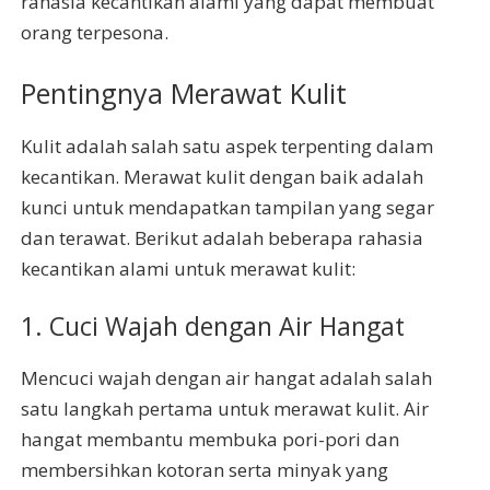
rahasia kecantikan alami yang dapat membuat
orang terpesona.
Pentingnya Merawat Kulit
Kulit adalah salah satu aspek terpenting dalam
kecantikan. Merawat kulit dengan baik adalah
kunci untuk mendapatkan tampilan yang segar
dan terawat. Berikut adalah beberapa rahasia
kecantikan alami untuk merawat kulit:
1. Cuci Wajah dengan Air Hangat
Mencuci wajah dengan air hangat adalah salah
satu langkah pertama untuk merawat kulit. Air
hangat membantu membuka pori-pori dan
membersihkan kotoran serta minyak yang