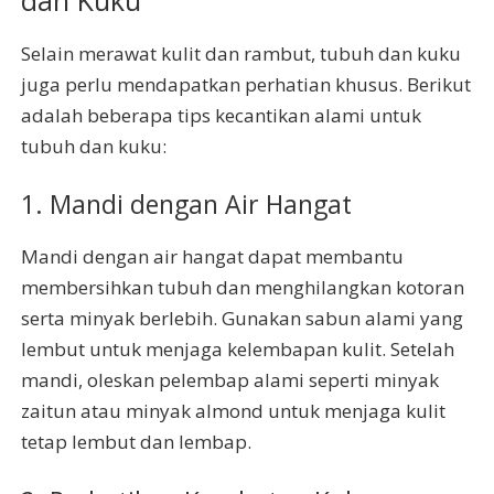
Selain merawat kulit dan rambut, tubuh dan kuku
juga perlu mendapatkan perhatian khusus. Berikut
adalah beberapa tips kecantikan alami untuk
tubuh dan kuku:
1. Mandi dengan Air Hangat
Mandi dengan air hangat dapat membantu
membersihkan tubuh dan menghilangkan kotoran
serta minyak berlebih. Gunakan sabun alami yang
lembut untuk menjaga kelembapan kulit. Setelah
mandi, oleskan pelembap alami seperti minyak
zaitun atau minyak almond untuk menjaga kulit
tetap lembut dan lembap.