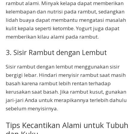
rambut alami. Minyak kelapa dapat memberikan
kelembapan dan nutrisi pada rambut, sedangkan
lidah buaya dapat membantu mengatasi masalah
kulit kepala seperti ketombe. Yogurt juga dapat
memberikan kilau alami pada rambut.
3. Sisir Rambut dengan Lembut
Sisir rambut dengan lembut menggunakan sisir
bergigi lebar. Hindari menyisir rambut saat masih
basah karena rambut lebih rentan terhadap
kerusakan saat basah. Jika rambut kusut, gunakan
jari-jari Anda untuk merapikannya terlebih dahulu
sebelum menyisirnya.
Tips Kecantikan Alami untuk Tubuh
dan Kuku