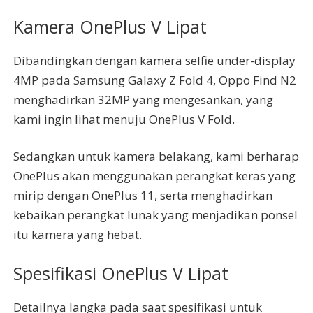
Kamera OnePlus V Lipat
Dibandingkan dengan kamera selfie under-display
4MP pada Samsung Galaxy Z Fold 4, Oppo Find N2
menghadirkan 32MP yang mengesankan, yang
kami ingin lihat menuju OnePlus V Fold.
Sedangkan untuk kamera belakang, kami berharap
OnePlus akan menggunakan perangkat keras yang
mirip dengan OnePlus 11, serta menghadirkan
kebaikan perangkat lunak yang menjadikan ponsel
itu kamera yang hebat.
Spesifikasi OnePlus V Lipat
Detailnya langka pada saat spesifikasi untuk