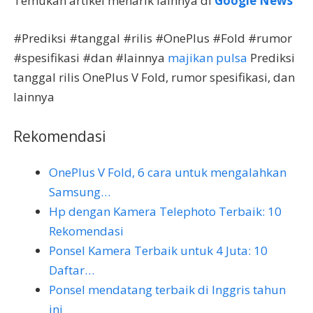
Temukan artikel menarik lainnya di
Google News
#Prediksi #tanggal #rilis #OnePlus #Fold #rumor
#spesifikasi #dan #lainnya
majikan pulsa
Prediksi
tanggal rilis OnePlus V Fold, rumor spesifikasi, dan
lainnya
Rekomendasi
OnePlus V Fold, 6 cara untuk mengalahkan
Samsung…
Hp dengan Kamera Telephoto Terbaik: 10
Rekomendasi
Ponsel Kamera Terbaik untuk 4 Juta: 10
Daftar…
Ponsel mendatang terbaik di Inggris tahun
ini