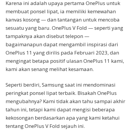
Karena ini adalah upaya pertama OnePlus untuk
membuat ponsel lipat, ia memiliki kemewahan
kanvas kosong — dan tantangan untuk mencoba
sesuatu yang baru. OnePlus V Fold — seperti yang
tampaknya akan disebut telepon —
bagaimanapun dapat mengambil inspirasi dari
OnePlus 11 yang dirilis pada Februari 2023, dan
mengingat betapa positif ulasan OnePlus 11 kami,
kami akan senang melihat kesamaan.
Seperti berdiri, Samsung saat ini mendominasi
peringkat ponsel lipat terbaik. Bisakah OnePlus
mengubahnya? Kami tidak akan tahu sampai akhir
tahun ini, tetapi kami dapat mengisi beberapa
kekosongan berdasarkan apa yang kami ketahui
tentang OnePlus V Fold sejauh ini.