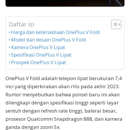
Daftar isi
Harga dan ketersediaan OnePlus V Fold
Model dan desain OnePlus V Fold
Kamera OnePlus V Lipat
Spesifikasi OnePlus V Lipat
Prospek OnePlus V Lipat
OnePlus V Fold adalah telepon lipat berukuran 7,4
inci yang diperkirakan akan rilis pada akhir 2023.
Rumor menyebutkan bahwa ponsel baru ini akan
dilengkapi dengan spesifikasi tinggi seperti layar
sentuh dengan refresh rate tinggi, baterai besar,
prosesor Qualcomm Snapdragon 888, dan kamera
ganda dengan zoom 5x.