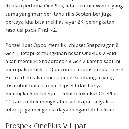
lipatan pertama OnePlus, tetapi rumor Weibo yang
sama yang memberi tahu rilis September juga
percaya kita bisa melihat layar 2K, peningkatan
resolusi pada Find N2.
Ponsel lipat Oppo memiliki chipset Snapdragon 8
Gen 1, tetapi kemungkinan besar OnePlus V Fold
akan memiliki Snapdragon 8 Gen 2 karena saat ini
merupakan silikon Qualcomm teratas untuk ponsel
Android. Itu akan menjadi perkembangan yang
disambut baik karena chipset tidak hanya
meningkatkan kinerja — lihat tolok ukur OnePlus
11 kami untuk mengetahui seberapa banyak —
tetapi juga mengelola daya dengan lebih efisien.
Prospek OnePlus V Lipat