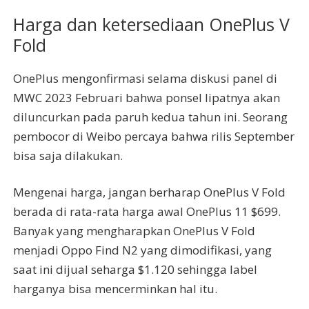
Harga dan ketersediaan OnePlus V
Fold
OnePlus mengonfirmasi selama diskusi panel di
MWC 2023 Februari bahwa ponsel lipatnya akan
diluncurkan pada paruh kedua tahun ini. Seorang
pembocor di Weibo percaya bahwa rilis September
bisa saja dilakukan.
Mengenai harga, jangan berharap OnePlus V Fold
berada di rata-rata harga awal OnePlus 11 $699.
Banyak yang mengharapkan OnePlus V Fold
menjadi Oppo Find N2 yang dimodifikasi, yang
saat ini dijual seharga $1.120 sehingga label
harganya bisa mencerminkan hal itu.