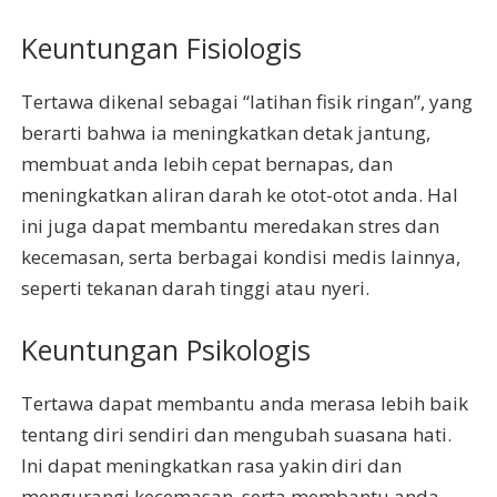
Keuntungan Fisiologis
Tertawa dikenal sebagai “latihan fisik ringan”, yang
berarti bahwa ia meningkatkan detak jantung,
membuat anda lebih cepat bernapas, dan
meningkatkan aliran darah ke otot-otot anda. Hal
ini juga dapat membantu meredakan stres dan
kecemasan, serta berbagai kondisi medis lainnya,
seperti tekanan darah tinggi atau nyeri.
Keuntungan Psikologis
Tertawa dapat membantu anda merasa lebih baik
tentang diri sendiri dan mengubah suasana hati.
Ini dapat meningkatkan rasa yakin diri dan
mengurangi kecemasan, serta membantu anda