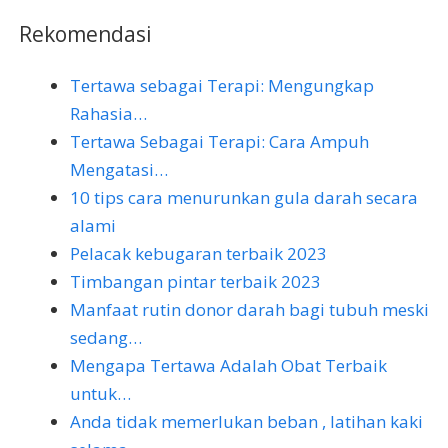
Rekomendasi
Tertawa sebagai Terapi: Mengungkap
Rahasia…
Tertawa Sebagai Terapi: Cara Ampuh
Mengatasi…
10 tips cara menurunkan gula darah secara
alami
Pelacak kebugaran terbaik 2023
Timbangan pintar terbaik 2023
Manfaat rutin donor darah bagi tubuh meski
sedang…
Mengapa Tertawa Adalah Obat Terbaik
untuk…
Anda tidak memerlukan beban , latihan kaki