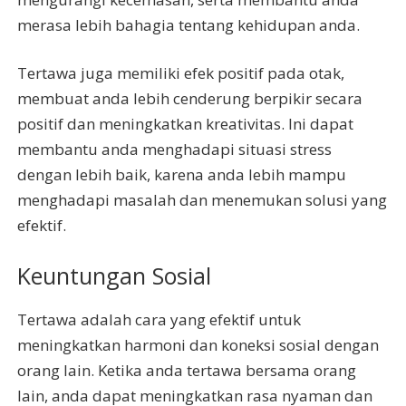
merasa lebih bahagia tentang kehidupan anda.
Tertawa juga memiliki efek positif pada otak,
membuat anda lebih cenderung berpikir secara
positif dan meningkatkan kreativitas. Ini dapat
membantu anda menghadapi situasi stress
dengan lebih baik, karena anda lebih mampu
menghadapi masalah dan menemukan solusi yang
efektif.
Keuntungan Sosial
Tertawa adalah cara yang efektif untuk
meningkatkan harmoni dan koneksi sosial dengan
orang lain. Ketika anda tertawa bersama orang
lain, anda dapat meningkatkan rasa nyaman dan