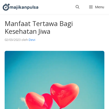
Langsung
Menu
ke
isi
Manfaat Tertawa Bagi
Kesehatan Jiwa
02/03/2023
oleh
Devi