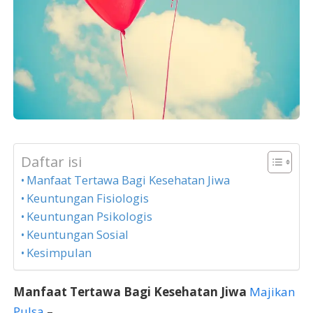
Daftar isi
Manfaat Tertawa Bagi Kesehatan Jiwa
Keuntungan Fisiologis
Keuntungan Psikologis
Keuntungan Sosial
Kesimpulan
Manfaat Tertawa Bagi Kesehatan Jiwa
Majikan
Pulsa
–