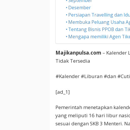
September
Desember
Persiapan Travelling dan Idul
Membuka Peluang Usaha Ag
Tentang Bisnis PPOB dan Ti
Mengapa memiliki Agen Tik
Majikanpulsa.com
– Kalender 
Tidak Tersedia
#Kalender #Liburan #dan #Cut
[ad_1]
Pemerintah menetapkan kalender
yang meliputi 16 hari libur nas
sesuai dengan SKB 3 Menteri. 