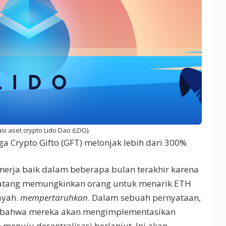
asi aset crypto Lido Dao (LDO).
a Crypto Gifto (GFT) melonjak lebih dari 300%
kinerja baik dalam beberapa bulan terakhir karena
datang memungkinkan orang untuk menarik ETH
ayah.
mempertaruhkan
. Dalam sebuah pernyataan,
bahwa mereka akan mengimplementasikan
 menuju desentralisasi berlanjut. Ini akan