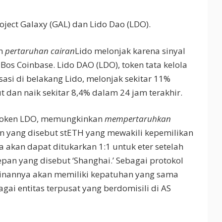
roject Galaxy (GAL) dan Lido Dao (LDO).
m
pertaruhan cairan
Lido melonjak karena sinyal
Bos Coinbase. Lido DAO (LDO), token tata kelola
sasi di belakang Lido, melonjak sekitar 11%
t dan naik sekitar 8,4% dalam 24 jam terakhir.
h token LDO, memungkinkan
mempertaruhkan
n yang disebut stETH yang mewakili kepemilikan
 akan dapat ditukarkan 1:1 untuk eter setelah
pan yang disebut ‘Shanghai.’ Sebagai protokol
gkinannya akan memiliki kepatuhan yang sama
gai entitas terpusat yang berdomisili di AS