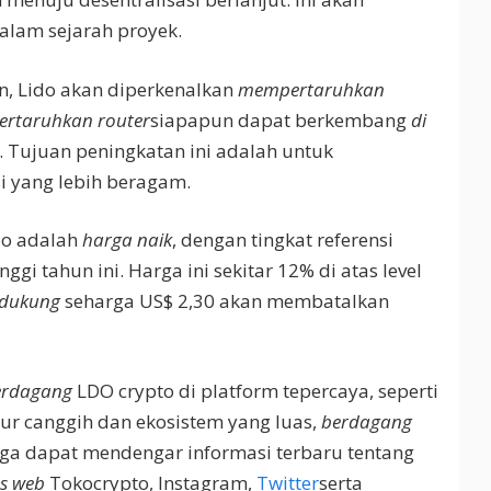
alam sejarah proyek.
n, Lido akan diperkenalkan
mempertaruhkan
rtaruhkan router
siapapun dapat berkembang
di
 Tujuan peningkatan ini adalah untuk
i yang lebih beragam.
do adalah
harga naik
, dengan tingkat referensi
inggi tahun ini. Harga ini sekitar 12% di atas level
dukung
seharga US$ 2,30 akan membatalkan
erdagang
LDO crypto di platform tepercaya, seperti
tur canggih dan ekosistem yang luas,
berdagang
ga dapat mendengar informasi terbaru tentang
us web
Tokocrypto, Instagram,
Twitter
serta