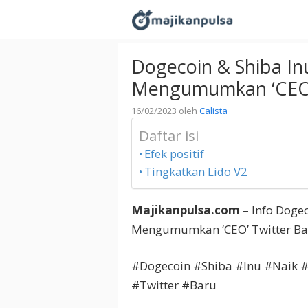
Langsung
ke
isi
Dogecoin & Shiba In
Mengumumkan ‘CEO’
16/02/2023
oleh
Calista
Daftar isi
Efek positif
Tingkatkan Lido V2
Majikanpulsa.com
– Info Doge
Mengumumkan ‘CEO’ Twitter Ba
#Dogecoin #Shiba #Inu #Naik
#Twitter #Baru