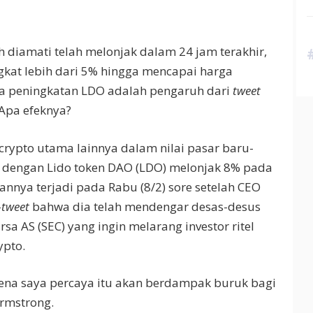
ah diamati telah melonjak dalam 24 jam terakhir,
ngkat lebih dari 5% hingga mencapai harga
ma peningkatan LDO adalah pengaruh dari
tweet
Apa efeknya?
crypto utama lainnya dalam nilai pasar baru-
h, dengan Lido token DAO (LDO) melonjak 8% pada
kannya terjadi pada Rabu (8/2) sore setelah CEO
-
tweet
bahwa dia telah mendengar desas-desus
sa AS (SEC) yang ingin melarang investor ritel
ypto.
arena saya percaya itu akan berdampak buruk bagi
 Armstrong.