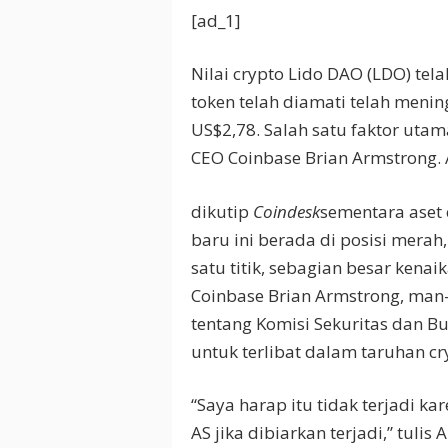
[ad_1]
Nilai crypto Lido DAO (LDO) tel
token telah diamati telah meni
US$2,78. Salah satu faktor uta
CEO Coinbase Brian Armstrong. 
dikutip
Coindesk
sementara aset 
baru ini berada di posisi mera
satu titik, sebagian besar kenai
Coinbase Brian Armstrong, man
tentang Komisi Sekuritas dan Bur
untuk terlibat dalam taruhan cr
“Saya harap itu tidak terjadi k
AS jika dibiarkan terjadi,” tulis