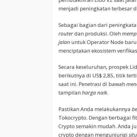
menjadi peningkatan terbesar d
Sebagai bagian dari peningkata
router
dan produksi. Oleh
mempe
jalan
untuk Operator Node baru.
menciptakan ekosistem verifikas
Secara keseluruhan, prospek Li
berikutnya di US$ 2,85, titik tert
saat ini. Penetrasi di bawah
men
tampilan
harga naik
.
Pastikan Anda melakukannya
b
Tokocrypto. Dengan berbagai fi
Crypto semakin mudah. Anda ju
crypto dengan mengunjungi
sit