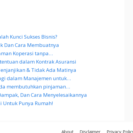
h Kunci Sukses Bisnis?
rak Dan Cara Membuatnya
aman Koperasi tanpa…
entuan dalam Kontrak Asuransi
enjanjikan & Tidak Ada Matinya
ogi dalam Manajemen untuk…
Anda membutuhkan pinjaman…
 Dampak, Dan Cara Menyelesaikannya
si Untuk Punya Rumah!
About
Disclaimer
Privacy Polic