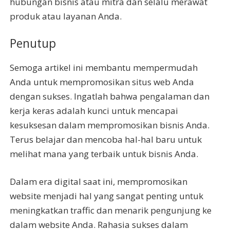
hubungan bisnis atau mitra dan selalu merawat
produk atau layanan Anda.
Penutup
Semoga artikel ini membantu mempermudah
Anda untuk mempromosikan situs web Anda
dengan sukses. Ingatlah bahwa pengalaman dan
kerja keras adalah kunci untuk mencapai
kesuksesan dalam mempromosikan bisnis Anda.
Terus belajar dan mencoba hal-hal baru untuk
melihat mana yang terbaik untuk bisnis Anda.
Dalam era digital saat ini, mempromosikan
website menjadi hal yang sangat penting untuk
meningkatkan traffic dan menarik pengunjung ke
dalam website Anda. Rahasia sukses dalam