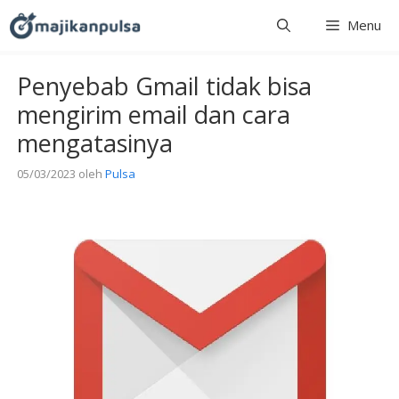
Langsung
Menu
ke
isi
Penyebab Gmail tidak bisa
mengirim email dan cara
mengatasinya
05/03/2023
oleh
Pulsa