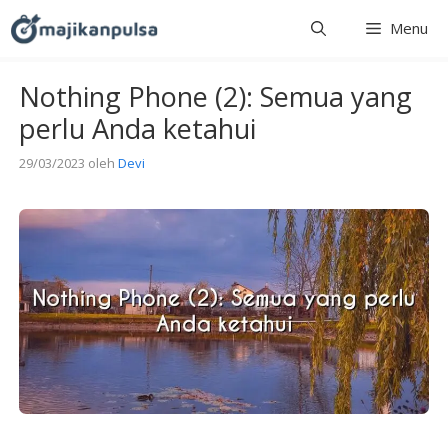
Langsung
Menu
ke
isi
Nothing Phone (2): Semua yang
perlu Anda ketahui
29/03/2023
oleh
Devi