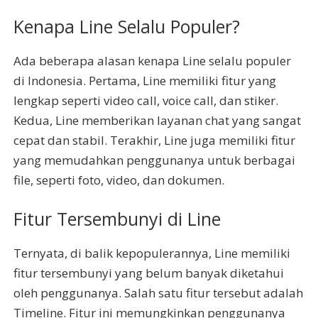
Kenapa Line Selalu Populer?
Ada beberapa alasan kenapa Line selalu populer
di Indonesia. Pertama, Line memiliki fitur yang
lengkap seperti video call, voice call, dan stiker.
Kedua, Line memberikan layanan chat yang sangat
cepat dan stabil. Terakhir, Line juga memiliki fitur
yang memudahkan penggunanya untuk berbagai
file, seperti foto, video, dan dokumen.
Fitur Tersembunyi di Line
Ternyata, di balik kepopulerannya, Line memiliki
fitur tersembunyi yang belum banyak diketahui
oleh penggunanya. Salah satu fitur tersebut adalah
Timeline. Fitur ini memungkinkan penggunanya