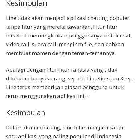
Kesimpulan
Line tidak akan menjadi aplikasi chatting populer
tanpa fitur yang mereka tawarkan. Fitur-fitur
tersebut memungkinkan penggunanya untuk chat,
video call, suara call, mengirim file, dan bahkan
membuat momen dengan teman-temannya.
Apalagi dengan fitur-fitur rahasia yang tidak
diketahui banyak orang, seperti Timeline dan Keep,
Line terus memberikan alasan pengguna untuk
terus menggunakan aplikasi ini.+
Kesimpulan
Dalam dunia chatting, Line telah menjadi salah
satu aplikasi yang paling populer di Indonesia.