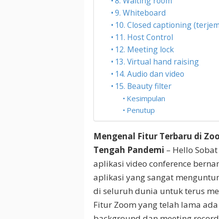
8. Waiting room
9. Whiteboard
10. Closed captioning (terj
11. Host Control
12. Meeting lock
13. Virtual hand raising
14. Audio dan video
15. Beauty filter
Kesimpulan
Penutup
Mengenal Fitur Terbaru di Zoo
Tengah Pandemi
– Hello Sobat
aplikasi video conference bern
aplikasi yang sangat menguntu
di seluruh dunia untuk terus me
Fitur Zoom yang telah lama ada se
background dan meeting reco