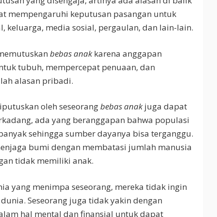
usan yang disengaja, artinya ada alasan di balik
apat mempengaruhi keputusan pasangan untuk
l, keluarga, media sosial, pergaulan, dan lain-lain.
ri memutuskan
bebas anak
karena anggapan
entuk tubuh, mempercepat penuaan, dan
ah alasan pribadi.
diputuskan oleh seseorang
bebas anak
juga dapat
erkadang, ada yang beranggapan bahwa populasi
banyak sehingga sumber dayanya bisa terganggu.
 menjaga bumi dengan membatasi jumlah manusia
gan tidak memiliki anak.
ia yang menimpa seseorang, mereka tidak ingin
dunia. Seseorang juga tidak yakin dengan
lam hal mental dan finansial untuk dapat