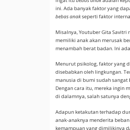
Ingat itu
bebas anak
adalah keput
ini. Ada banyak faktor yang d
bebas anak
seperti faktor interna
Misalnya, Youtuber Gita Savit
memiliki anak akan merusak b
menambah berat badan. Ini adal
Menurut psikolog, faktor yang 
disebabkan oleh lingkungan. T
manusia di bumi sudah sangat 
Dengan cara itu, mereka ingin
di dalamnya, salah satunya den
Adapun ketakutan terhadap dun
anak-anaknya menderita beban 
kemampuan yang dimilikinya da