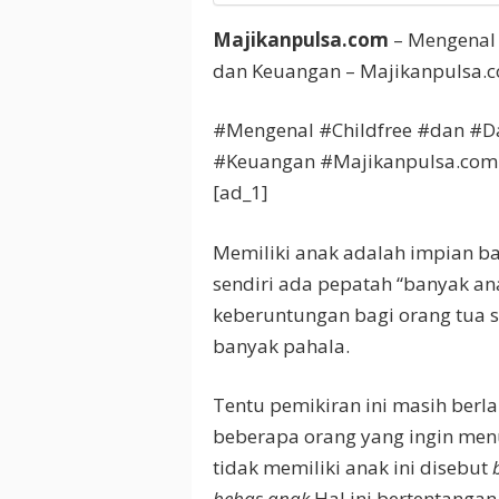
Majikanpulsa.com
– Mengenal 
dan Keuangan – Majikanpulsa.
#Mengenal #Childfree #dan #
#Keuangan #Majikanpulsa.com
[ad_1]
Memiliki anak adalah impian ba
sendiri ada pepatah “banyak a
keberuntungan bagi orang tua s
banyak pahala.
Tentu pemikiran ini masih berl
beberapa orang yang ingin menu
tidak memiliki anak ini disebut
bebas anak
Hal ini bertentanga