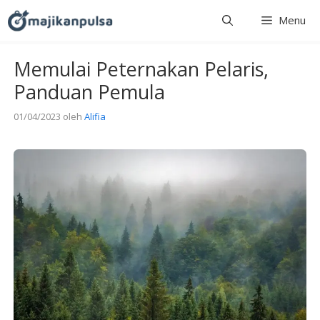
Langsung
Menu
ke
isi
Memulai Peternakan Pelaris,
Panduan Pemula
01/04/2023
oleh
Alifia