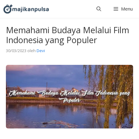
Langsung
Menu
ke
isi
Memahami Budaya Melalui Film
Indonesia yang Populer
30/03/2023
oleh
Devi