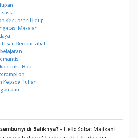
dupan
Sosial
an Kepuasan Hidup
ngatasi Masalah
daya
Insan Bermartabat
belajaran
omantis
an Luka Hati
terampilan
an Kepada Tuhan
eagamaan
sembunyi di Baliknya?
– Hello Sobat Majikan!
ak senang tertawa? Tentu saja tidak ada yang