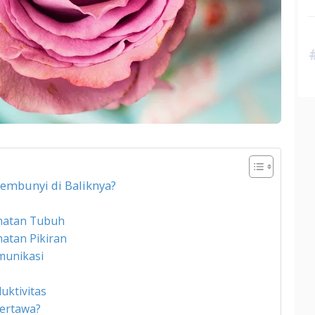
embunyi di Baliknya?
hatan Tubuh
atan Pikiran
munikasi
uktivitas
ertawa?