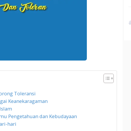
dorong Toleransi
argai Keanekaragaman
Islam
 Ilmu Pengetahuan dan Kebudayaan
ari-hari