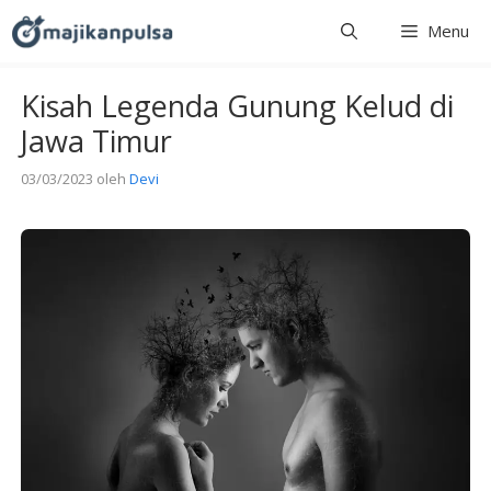
Langsung
Menu
ke
isi
Kisah Legenda Gunung Kelud di
Jawa Timur
03/03/2023
oleh
Devi