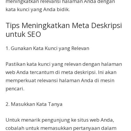
meningkatkan relevansi halaman Anda dengan
kata kunci yang Anda bidik.
Tips Meningkatkan Meta Deskripsi
untuk SEO
1. Gunakan Kata Kunci yang Relevan
Pastikan kata kunci yang relevan dengan halaman
web Anda tercantum di meta deskripsi. Ini akan
memperkuat relevansi halaman Anda di mesin
pencari.
2. Masukkan Kata Tanya
Untuk menarik pengunjung ke situs web Anda,
cobalah untuk memasukkan pertanyaan dalam