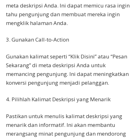
meta deskripsi Anda. Ini dapat memicu rasa ingin
tahu pengunjung dan membuat mereka ingin
mengklik halaman Anda.
3. Gunakan Call-to-Action
Gunakan kalimat seperti “Klik Disini” atau “Pesan
Sekarang” di meta deskripsi Anda untuk
memancing pengunjung. Ini dapat meningkatkan
konversi pengunjung menjadi pelanggan.
4. Pilihlah Kalimat Deskripsi yang Menarik
Pastikan untuk menulis kalimat deskripsi yang
menarik dan informatif. Ini akan membantu
merangsang minat pengunjung dan mendorong