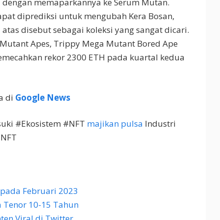
a dengan memaparkannya ke Serum Mutan.
apat diprediksi untuk mengubah Kera Bosan,
tas disebut sebagai koleksi yang sangat dicari.
a Mutant Apes, Trippy Mega Mutant Bored Ape
emecahkan rekor 2300 ETH pada kuartal kedua
a di
Google News
suki #Ekosistem #NFT
majikan pulsa
Industri
 NFT
 pada Februari 2023
a Tenor 10-15 Tahun
en Viral di Twitter.