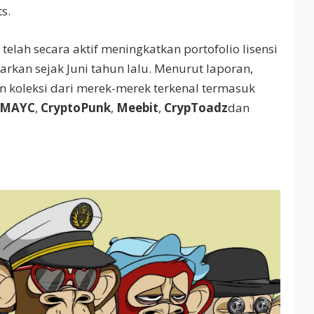
s.
elah secara aktif meningkatkan portofolio lisensi
arkan sejak Juni tahun lalu. Menurut laporan,
 koleksi dari merek-merek terkenal termasuk
MAYC
,
CryptoPunk
,
Meebit
,
CrypToadz
dan