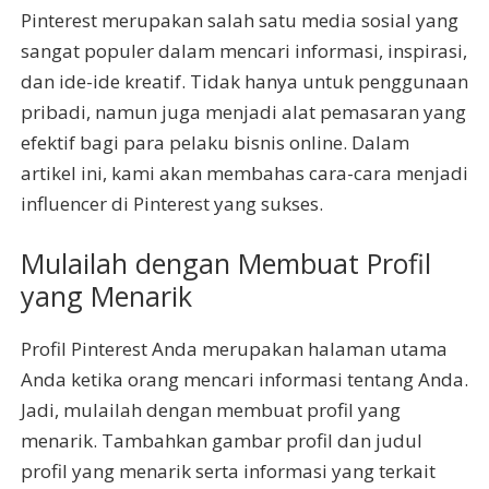
Pinterest merupakan salah satu media sosial yang
sangat populer dalam mencari informasi, inspirasi,
dan ide-ide kreatif. Tidak hanya untuk penggunaan
pribadi, namun juga menjadi alat pemasaran yang
efektif bagi para pelaku bisnis online. Dalam
artikel ini, kami akan membahas cara-cara menjadi
influencer di Pinterest yang sukses.
Mulailah dengan Membuat Profil
yang Menarik
Profil Pinterest Anda merupakan halaman utama
Anda ketika orang mencari informasi tentang Anda.
Jadi, mulailah dengan membuat profil yang
menarik. Tambahkan gambar profil dan judul
profil yang menarik serta informasi yang terkait