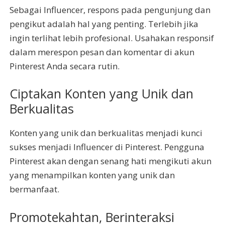
Sebagai Influencer, respons pada pengunjung dan
pengikut adalah hal yang penting. Terlebih jika
ingin terlihat lebih profesional. Usahakan responsif
dalam merespon pesan dan komentar di akun
Pinterest Anda secara rutin.
Ciptakan Konten yang Unik dan
Berkualitas
Konten yang unik dan berkualitas menjadi kunci
sukses menjadi Influencer di Pinterest. Pengguna
Pinterest akan dengan senang hati mengikuti akun
yang menampilkan konten yang unik dan
bermanfaat.
Promotekahtan, Berinteraksi