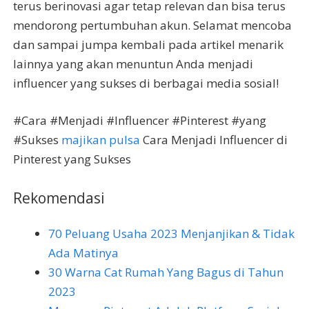
terus berinovasi agar tetap relevan dan bisa terus
mendorong pertumbuhan akun. Selamat mencoba
dan sampai jumpa kembali pada artikel menarik
lainnya yang akan menuntun Anda menjadi
influencer yang sukses di berbagai media sosial!
#Cara #Menjadi #Influencer #Pinterest #yang
#Sukses
majikan pulsa
Cara Menjadi Influencer di
Pinterest yang Sukses
Rekomendasi
70 Peluang Usaha 2023 Menjanjikan & Tidak
Ada Matinya
30 Warna Cat Rumah Yang Bagus di Tahun
2023