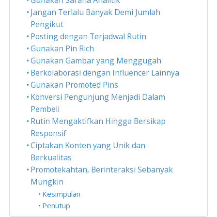
Jangan Terlalu Banyak Demi Jumlah
Pengikut
Posting dengan Terjadwal Rutin
Gunakan Pin Rich
Gunakan Gambar yang Menggugah
Berkolaborasi dengan Influencer Lainnya
Gunakan Promoted Pins
Konversi Pengunjung Menjadi Dalam
Pembeli
Rutin Mengaktifkan Hingga Bersikap
Responsif
Ciptakan Konten yang Unik dan
Berkualitas
Promotekahtan, Berinteraksi Sebanyak
Mungkin
Kesimpulan
Penutup