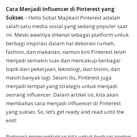
Cara Menjadi Influencer di Pinterest yang
Sukses
– Hello Sobat Majikan! Pinterest adalah
salah satu media sosial yang sedang populer saat
ini. Meski awalnya dikenal sebagai platform untuk
berbagi inspirasi dalam hal dekorasi rumah,
fashion, dan makanan, namun kini Pinterest telah
menjadi semakin luas dan mencakup berbagai
topik dari pekerjaan, teknologi, dan bisnis, dan
masih banyak lagi. Selain itu, Pinterest juga
menjadi tempat yang strategis untuk menjadi
seorang influencer. Dalam artikel ini, kita akan
membahas cara menjadi influencer di Pinterest
yang sukses. So, let’s get ready and read until the
end!
Pinterest memungkinkan kita untuk berbagi konten