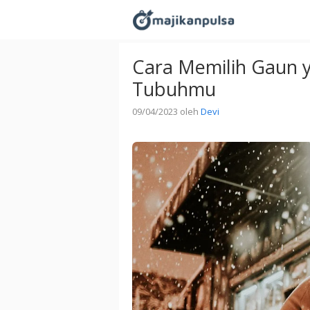
Langsung
ke
isi
Cara Memilih Gaun 
Tubuhmu
09/04/2023
oleh
Devi