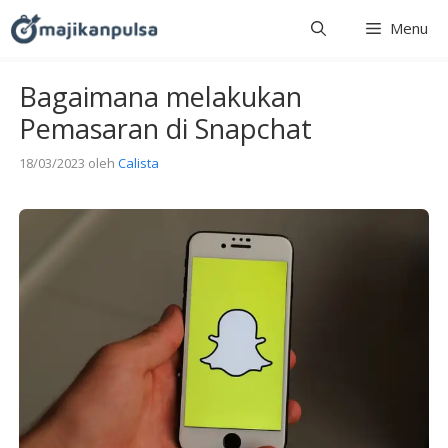
Langsung
Menu
ke
isi
Bagaimana melakukan
Pemasaran di Snapchat
18/03/2023
oleh
Calista