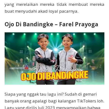
yang merelaikan mereka tidak membuat mereka
buat menyudahi akad loyal pacarnya.
Ojo Di Bandingke – Farel Prayoga
Siapa yang nggak tau lagu ini? Sudah di gemari
banyak orang apalagi bagi kalangan TikTokers loh.
Lagu yang dirilis Juli 2023 menyampaikan bahwa