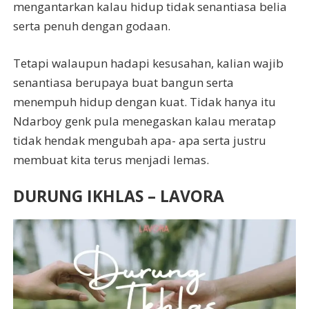
mengantarkan kalau hidup tidak senantiasa belia
serta penuh dengan godaan.
Tetapi walaupun hadapi kesusahan, kalian wajib
senantiasa berupaya buat bangun serta
menempuh hidup dengan kuat. Tidak hanya itu
Ndarboy genk pula menegaskan kalau meratap
tidak hendak mengubah apa- apa serta justru
membuat kita terus menjadi lemas.
DURUNG IKHLAS – LAVORA