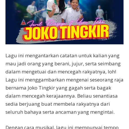
Lagu ini mengantarkan catatan untuk kalian yang
mau jadi orang yang berani, jujur, serta seimbang
dalam mengetuai dan mencegah rakyatnya, loh!
Lagu ini menggambarkan mengenai seseorang raja
bernama Joko Tingkir yang gagah serta bagak
dalam mencegah kerajaannya. Beliau senantiasa
sedia berjuang buat membela rakyatnya dari
seluruh bahaya serta ancaman yang mengintai.
Dengan cara musikal, lagu ini mempunyai tempo