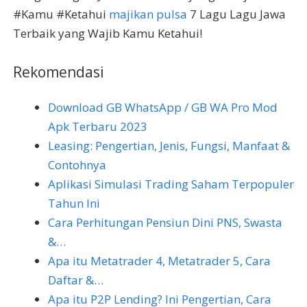
#Kamu #Ketahui
majikan pulsa
7 Lagu Lagu Jawa
Terbaik yang Wajib Kamu Ketahui!
Rekomendasi
Download GB WhatsApp / GB WA Pro Mod
Apk Terbaru 2023
Leasing: Pengertian, Jenis, Fungsi, Manfaat &
Contohnya
Aplikasi Simulasi Trading Saham Terpopuler
Tahun Ini
Cara Perhitungan Pensiun Dini PNS, Swasta
&…
Apa itu Metatrader 4, Metatrader 5, Cara
Daftar &…
Apa itu P2P Lending? Ini Pengertian, Cara