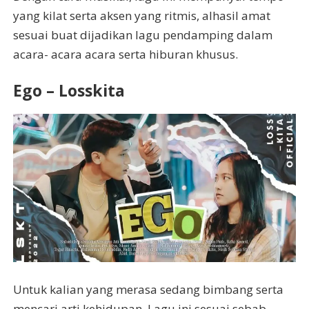
yang kilat serta aksen yang ritmis, alhasil amat
sesuai buat dijadikan lagu pendamping dalam
acara- acara acara serta hiburan khusus.
Ego – Losskita
Untuk kalian yang merasa sedang bimbang serta
mencari arti kehidupan. Lagu ini sesuai sebab