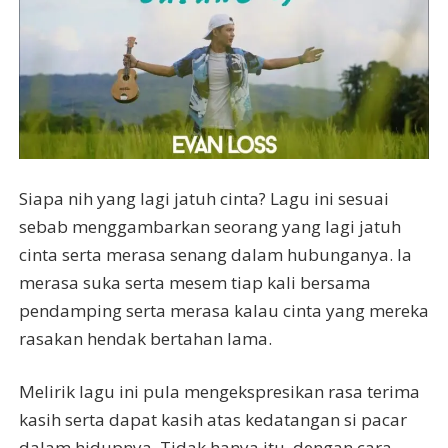
Siapa nih yang lagi jatuh cinta? Lagu ini sesuai
sebab menggambarkan seorang yang lagi jatuh
cinta serta merasa senang dalam hubunganya. Ia
merasa suka serta mesem tiap kali bersama
pendamping serta merasa kalau cinta yang mereka
rasakan hendak bertahan lama.
Melirik lagu ini pula mengekspresikan rasa terima
kasih serta dapat kasih atas kedatangan si pacar
dalam hidupnya. Tidak hanya itu, dengan cara