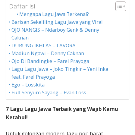
Daftar isi
Mengapa Lagu Jawa Terkenal?
Barisan Sekeliling Lagu Jawa yang Viral
OJO NANGIS – Ndarboy Genk & Denny
Caknan
DURUNG IKHLAS – LAVORA
Madiun Ngawi – Denny Caknan
Ojo Di Bandingke – Farel Prayoga
Lagu Lagu Jawa – Joko Tingkir – Yeni Inka
feat. Farel Prayoga
Ego – Losskita
Full Senyum Sayang – Evan Loss
7 Lagu Lagu Jawa Terbaik yang Wajib Kamu
Ketahui!
Untuk golongan modern, lagu pop barat