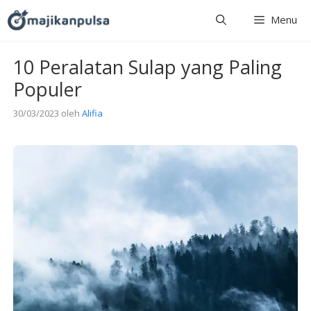
Langsung
Menu
ke
isi
10 Peralatan Sulap yang Paling
Populer
30/03/2023
oleh
Alifia