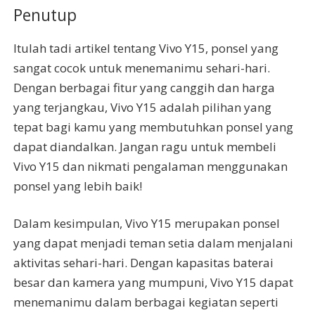
Penutup
Itulah tadi artikel tentang Vivo Y15, ponsel yang
sangat cocok untuk menemanimu sehari-hari.
Dengan berbagai fitur yang canggih dan harga
yang terjangkau, Vivo Y15 adalah pilihan yang
tepat bagi kamu yang membutuhkan ponsel yang
dapat diandalkan. Jangan ragu untuk membeli
Vivo Y15 dan nikmati pengalaman menggunakan
ponsel yang lebih baik!
Dalam kesimpulan, Vivo Y15 merupakan ponsel
yang dapat menjadi teman setia dalam menjalani
aktivitas sehari-hari. Dengan kapasitas baterai
besar dan kamera yang mumpuni, Vivo Y15 dapat
menemanimu dalam berbagai kegiatan seperti