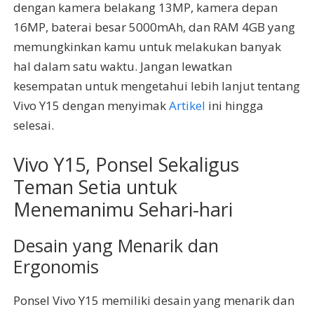
dengan kamera belakang 13MP, kamera depan
16MP, baterai besar 5000mAh, dan RAM 4GB yang
memungkinkan kamu untuk melakukan banyak
hal dalam satu waktu. Jangan lewatkan
kesempatan untuk mengetahui lebih lanjut tentang
Vivo Y15 dengan menyimak
Artikel
ini hingga
selesai.
Vivo Y15, Ponsel Sekaligus
Teman Setia untuk
Menemanimu Sehari-hari
Desain yang Menarik dan
Ergonomis
Ponsel Vivo Y15 memiliki desain yang menarik dan