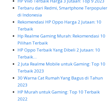
HP Vivo Terbaik Harga 3 Jutaan: Top 9 2023
Terbaru dari Redmi, Smartphone Terpopuler
di Indonesia
Rekomendasi HP Oppo Harga 2 Jutaan: 10
Terbaik
Hp Realme Gaming Murah: Rekomendasi 10
Pilihan Terbaik
HP Oppo Terbaik Yang Dibeli 2 Jutaan: 10
Terbaik…
2 Juta Realme Mobile untuk Gaming: Top 10
Terbaik 2023
30 Warna Cat Rumah Yang Bagus di Tahun
2023
HP Murah untuk Gaming: Top 10 Terbaik
2022