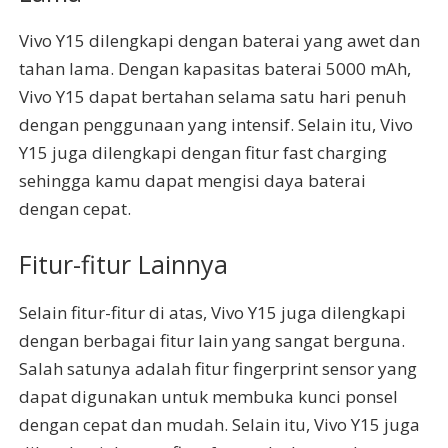
Vivo Y15 dilengkapi dengan baterai yang awet dan
tahan lama. Dengan kapasitas baterai 5000 mAh,
Vivo Y15 dapat bertahan selama satu hari penuh
dengan penggunaan yang intensif. Selain itu, Vivo
Y15 juga dilengkapi dengan fitur fast charging
sehingga kamu dapat mengisi daya baterai
dengan cepat.
Fitur-fitur Lainnya
Selain fitur-fitur di atas, Vivo Y15 juga dilengkapi
dengan berbagai fitur lain yang sangat berguna.
Salah satunya adalah fitur fingerprint sensor yang
dapat digunakan untuk membuka kunci ponsel
dengan cepat dan mudah. Selain itu, Vivo Y15 juga