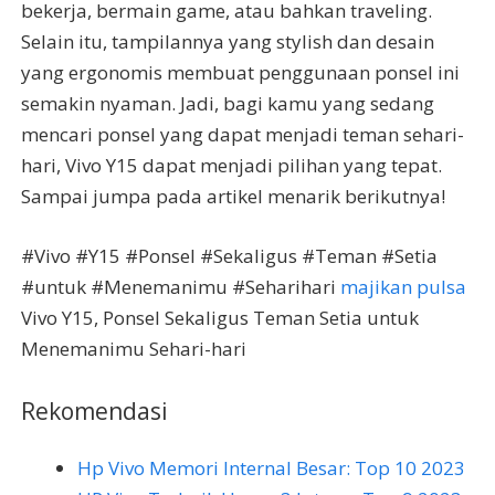
bekerja, bermain game, atau bahkan traveling.
Selain itu, tampilannya yang stylish dan desain
yang ergonomis membuat penggunaan ponsel ini
semakin nyaman. Jadi, bagi kamu yang sedang
mencari ponsel yang dapat menjadi teman sehari-
hari, Vivo Y15 dapat menjadi pilihan yang tepat.
Sampai jumpa pada artikel menarik berikutnya!
#Vivo #Y15 #Ponsel #Sekaligus #Teman #Setia
#untuk #Menemanimu #Seharihari
majikan pulsa
Vivo Y15, Ponsel Sekaligus Teman Setia untuk
Menemanimu Sehari-hari
Rekomendasi
Hp Vivo Memori Internal Besar: Top 10 2023