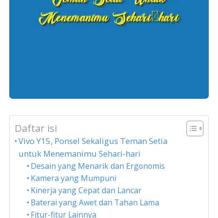
Daftar isi
Vivo Y15, Ponsel Sekaligus Teman Setia
untuk Menemanimu Sehari-hari
Desain yang Menarik dan Ergonomis
Kamera yang Mumpuni
Kinerja yang Cepat dan Lancar
Baterai yang Awet dan Tahan Lama
Fitur-fitur Lainnya