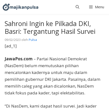
Langsung
Menu
ke
isi
Sahroni Ingin ke Pilkada DKI,
Basri: Tergantung Hasil Survei
09/02/2023
oleh
Pulsa
[ad_1]
JawaPos.com
– Partai Nasional Demokrat
(NasDem) belum memutuskan pilihan
mencalonkan kadernya untuk maju dalam
pemilihan gubernur DKI Jakarta. Pasalnya, dalam
memilih caleg yang akan dicalonkan, NasDem
tidak fokus pada kader, tapi elektabilitas.
“Di NasDem, kami dapat hasil survei. Jadi kader