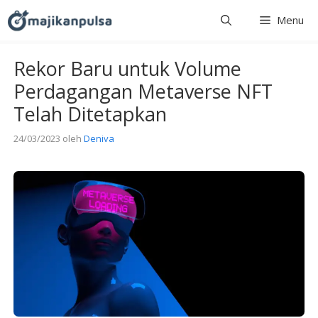
Langsung
Menu
ke
isi
Rekor Baru untuk Volume
Perdagangan Metaverse NFT
Telah Ditetapkan
24/03/2023
oleh
Deniva