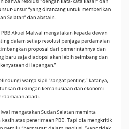
n bahwa resolusi “dengan kata-kata kasar” dan
unsur-unsur “yang dirancang untuk memberikan
an Selatan” dan abstain.
uk PBB Akuei Malwal mengatakan kepada dewan
ting dalam setiap resolusi penjaga perdamaian
rtimbangkan proposal dari pemerintahnya dan
ng baru saja diadopsi akan lebih seimbang dan
 kenyataan di lapangan.”
ndungi warga sipil “sangat penting,” katanya,
utuhkan dukungan kemanusiaan dan ekonomi
erdamaian abadi.
alwal mengatakan Sudan Selatan meminta
 kasih atas penerimaan PBB. Tapi dia mengkritik
emilu “bersyarat” dalam resolusi, “yang tidak