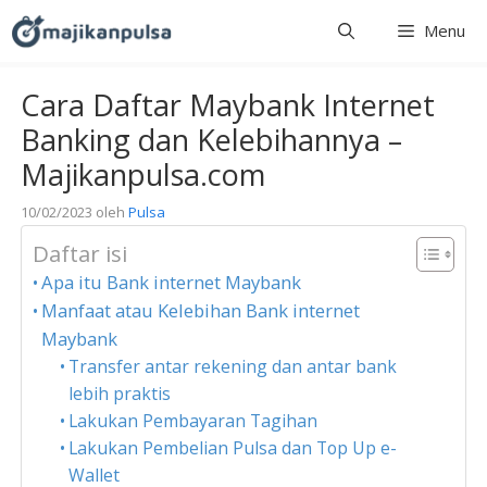
Langsung
Menu
ke
isi
Cara Daftar Maybank Internet
Banking dan Kelebihannya –
Majikanpulsa.com
10/02/2023
oleh
Pulsa
Daftar isi
Apa itu Bank internet Maybank
Manfaat atau Kelebihan Bank internet
Maybank
Transfer antar rekening dan antar bank
lebih praktis
Lakukan Pembayaran Tagihan
Lakukan Pembelian Pulsa dan Top Up e-
Wallet