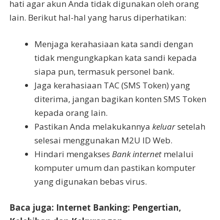
hati agar akun Anda tidak digunakan oleh orang
lain. Berikut hal-hal yang harus diperhatikan:
Menjaga kerahasiaan kata sandi dengan
tidak mengungkapkan kata sandi kepada
siapa pun, termasuk personel bank.
Jaga kerahasiaan TAC (SMS Token) yang
diterima, jangan bagikan konten SMS Token
kepada orang lain.
Pastikan Anda melakukannya
keluar
setelah
selesai menggunakan M2U ID Web.
Hindari mengakses
Bank internet
melalui
komputer umum dan pastikan komputer
yang digunakan bebas virus.
Baca juga: Internet Banking: Pengertian,