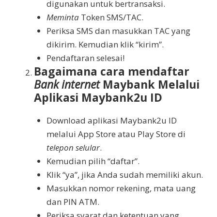
digunakan untuk bertransaksi.
Meminta
Token SMS/TAC.
Periksa SMS dan masukkan TAC yang
dikirim. Kemudian klik “kirim”.
Pendaftaran selesai!
Bagaimana cara mendaftar
Bank internet
Maybank Melalui
Aplikasi Maybank2u ID
Download aplikasi Maybank2u ID
melalui App Store atau Play Store di
telepon selular
.
Kemudian pilih “daftar”.
Klik “ya”, jika Anda sudah memiliki akun.
Masukkan nomor rekening, mata uang
dan PIN ATM.
Periksa syarat dan ketentuan yang