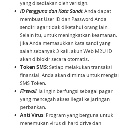
yang disediakan oleh verisign.
ID Pengguna dan Kata Sandi
: Anda dapat
membuat User ID dan Password Anda
sendiri agar tidak diketahui orang lain.
Selain itu, untuk meningkatkan keamanan,
jika Anda memasukkan kata sandi yang
salah sebanyak 3 kali, akun Web M2U ID
akan diblokir secara otomatis.
Token SMS
: Setiap melakukan transaksi
finansial, Anda akan diminta untuk mengisi
SMS Token.
Firewall
: Ia ingin berfungsi sebagai pagar
yang mencegah akses ilegal ke jaringan
perbankan.
Anti Virus
: Program yang berguna untuk
menemukan virus di hard drive dan