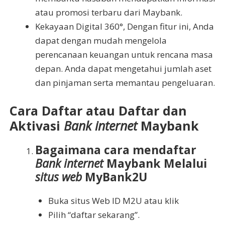
atau promosi terbaru dari Maybank.
Kekayaan Digital 360°, Dengan fitur ini, Anda
dapat dengan mudah mengelola
perencanaan keuangan untuk rencana masa
depan. Anda dapat mengetahui jumlah aset
dan pinjaman serta memantau pengeluaran.
Cara Daftar atau Daftar dan
Aktivasi
Bank internet
Maybank
Bagaimana cara mendaftar
Bank internet
Maybank Melalui
situs web
MyBank2U
Buka situs Web ID M2U atau klik
Pilih “daftar sekarang”.