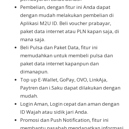
Pembelian, dengan fitur ini Anda dapat
dengan mudah melakukan pembelian di
Aplikasi M2U ID. Beli voucher prabayar,
paket data internet atau PLN kapan saja, di
mana saja.
Beli Pulsa dan Paket Data, fitur ini
memudahkan untuk membeli pulsa dan
paket data internet kapanpun dan
dimanapun.
Top up E-Wallet, GoPay, OVO, LinkAja,
Paytren dan i.Saku dapat dilakukan dengan
mudah.
Login Aman, Login cepat dan aman dengan
ID Wajah atau sidik jari Anda.
Promosi dan Push Notification, fitur ini
membantu nasabah mendapatkan informasi