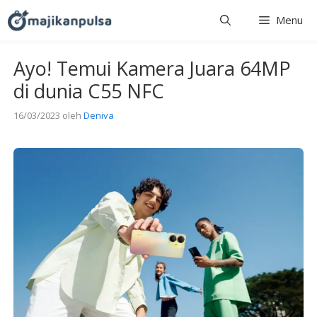
Langsung
Menu
ke
isi
Ayo! Temui Kamera Juara 64MP
di dunia C55 NFC
16/03/2023
oleh
Deniva