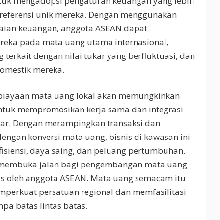
uk mengadopsi pengaturan keuangan yang lebih
referensi unik mereka. Dengan menggunakan
saian keuangan, anggota ASEAN dapat
eka pada mata uang utama internasional,
 terkait dengan nilai tukar yang berfluktuasi, dan
domestik mereka.
mbiayaan mata uang lokal akan memungkinkan
ntuk mempromosikan kerja sama dan integrasi
esar. Dengan merampingkan transaksi dan
engan konversi mata uang, bisnis di kawasan ini
isiensi, daya saing, dan peluang pertumbuhan.
at membuka jalan bagi pengembangan mata uang
has oleh anggota ASEAN. Mata uang semacam itu
mperkuat persatuan regional dan memfasilitasi
npa batas lintas batas.