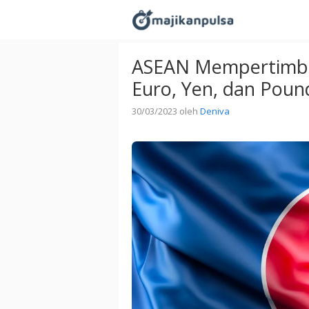
Langsung
ke
isi
ASEAN Mempertimba
Euro, Yen, dan Pou
30/03/2023
oleh
Deniva