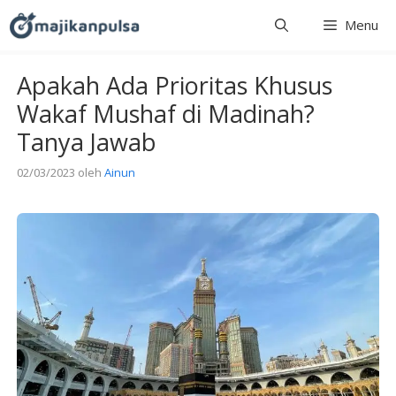
Langsung
Menu
ke
isi
Apakah Ada Prioritas Khusus
Wakaf Mushaf di Madinah?
Tanya Jawab
02/03/2023
oleh
Ainun