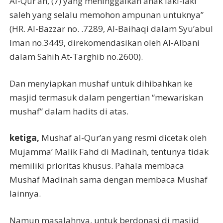
Al-Qur’an, (7) yang meninggalkan anak laki-laki
saleh yang selalu memohon ampunan untuknya”
(HR. Al-Bazzar no. .7289, Al-Baihaqi dalam Syu’abul
Iman no.3449, direkomendasikan oleh Al-Albani
dalam Sahih At-Targhib no.2600).
Dan menyiapkan mushaf untuk dihibahkan ke
masjid termasuk dalam pengertian “mewariskan
mushaf” dalam hadits di atas.
ketiga,
Mushaf al-Qur’an yang resmi dicetak oleh
Mujamma’ Malik Fahd di Madinah, tentunya tidak
memiliki prioritas khusus. Pahala membaca
Mushaf Madinah sama dengan membaca Mushaf
lainnya.
Namun masalahnya, untuk berdonasi di masjid