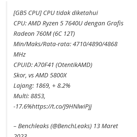
[GB5 CPU] CPU tidak diketahui
CPU: AMD Ryzen 5 7640U dengan Grafis
Radeon 760M (6C 12T)
Min/Maks/Rata-rata: 4710/4890/4868
MHz
CPUID: A70F41 (OtentikAMD)
Skor, vs AMD 5800X
Lajang: 1869, + 8.2%
Multi: 8853,
-17.6%https://t.co/J9HNlwiPjj
– Benchleaks (@BenchLeaks) 13 Maret
2023