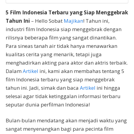
5 Film Indonesia Terbaru yang Siap Menggebrak
Tahun Ini
– Hello Sobat
Majikan
! Tahun ini,
industri film Indonesia siap menggebrak dengan
rilisnya beberapa film yang sangat dinantikan.
Para sineas tanah air tidak hanya menawarkan
kualitas cerita yang menarik, tetapi juga
menghadirkan akting para aktor dan aktris terbaik.
Dalam
Artikel
ini, kami akan membahas tentang 5
film Indonesia terbaru yang siap menggebrak
tahun ini. Jadi, simak dan baca
Artikel
ini hingga
selesai agar tidak ketinggalan informasi terbaru
seputar dunia perfilman Indonesia!
Bulan-bulan mendatang akan menjadi waktu yang
sangat menyenangkan bagi para pecinta film