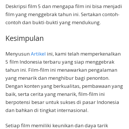
Deskripsi film 5 dan mengapa film ini bisa menjadi
film yang menggebrak tahun ini. Sertakan contoh-
contoh dan bukti-bukti yang mendukung.
Kesimpulan
Menyusun
Artikel
ini, kami telah memperkenalkan
5 film Indonesia terbaru yang siap menggebrak
tahun ini. Film-film ini menawarkan pengalaman
yang menarik dan menghibur bagi penonton.
Dengan konten yang berkualitas, pembawaan yang
baik, serta cerita yang menarik, film-film ini
berpotensi besar untuk sukses di pasar Indonesia
dan bahkan di tingkat internasional.
Setiap film memiliki keunikan dan daya tarik