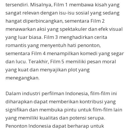
tersendiri. Misalnya, Film 1 membawa kisah yang
sangat relevan dengan isu-isu sosial yang sedang
hangat diperbincangkan, sementara Film 2
menawarkan aksi yang spektakuler dan efek visual
yang luar biasa. Film 3 menghadirkan cerita
romantis yang menyentuh hati penonton,
sementara Film 4 menampilkan komedi yang segar
dan lucu. Terakhir, Film 5 memiliki pesan moral
yang kuat dan menyajikan plot yang
menegangkan.
Dalam industri perfilman Indonesia, film-film ini
diharapkan dapat memberikan kontribusi yang
signifikan dan membuka pintu untuk film-film lain
yang memiliki kualitas dan potensi serupa.
Penonton Indonesia dapat berharap untuk