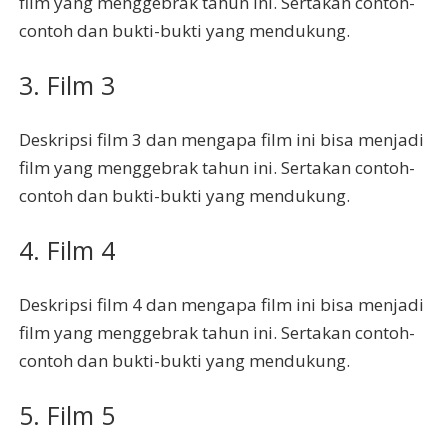
film yang menggebrak tahun ini. Sertakan contoh-
contoh dan bukti-bukti yang mendukung.
3. Film 3
Deskripsi film 3 dan mengapa film ini bisa menjadi
film yang menggebrak tahun ini. Sertakan contoh-
contoh dan bukti-bukti yang mendukung.
4. Film 4
Deskripsi film 4 dan mengapa film ini bisa menjadi
film yang menggebrak tahun ini. Sertakan contoh-
contoh dan bukti-bukti yang mendukung.
5. Film 5