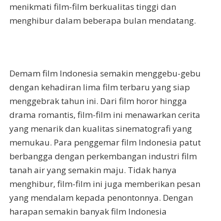
menikmati film-film berkualitas tinggi dan
menghibur dalam beberapa bulan mendatang.
Demam film Indonesia semakin menggebu-gebu
dengan kehadiran lima film terbaru yang siap
menggebrak tahun ini. Dari film horor hingga
drama romantis, film-film ini menawarkan cerita
yang menarik dan kualitas sinematografi yang
memukau. Para penggemar film Indonesia patut
berbangga dengan perkembangan industri film
tanah air yang semakin maju. Tidak hanya
menghibur, film-film ini juga memberikan pesan
yang mendalam kepada penontonnya. Dengan
harapan semakin banyak film Indonesia