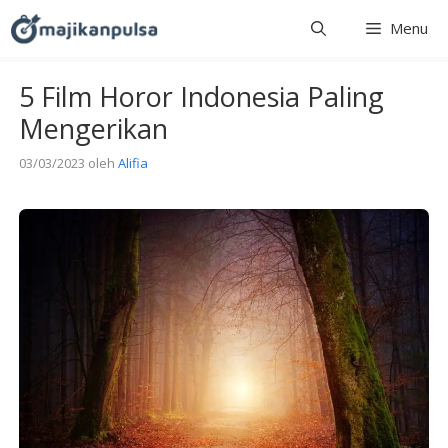
Langsung
Menu
ke
isi
5 Film Horor Indonesia Paling
Mengerikan
03/03/2023
oleh
Alifia